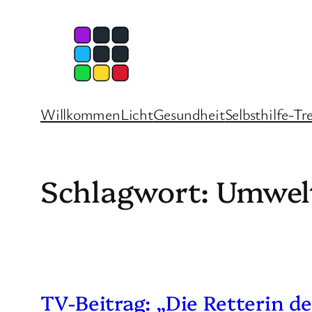
Zum
Inhalt
springen
Willkommen
Licht
Gesundheit
Selbsthilfe-Tr
Schlagwort:
Umwel
TV-Beitrag: „Die Retterin 