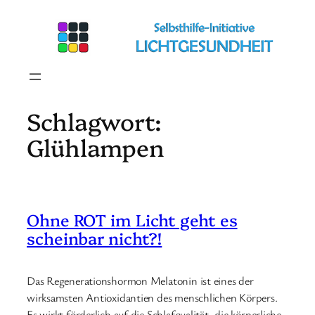
Zum
Inhalt
springen
Schlagwort:
Glühlampen
Ohne ROT im Licht geht es
scheinbar nicht?!
Das Regenerationshormon Melatonin ist eines der
wirksamsten Antioxidantien des menschlichen Körpers.
Es wirkt förderlich auf die Schlafqualität, die körperliche