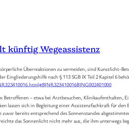
ält künftig Wegeassistenz
rperliche Überreaktionen zu vermeiden, sind Kunstlicht-Betr
 Eingliederungshilfe nach § 113 SGB IX Teil 2 Kapitel 6 behö
/BJNR323410016.html#BJNR323410016BJNG002401000
es Betroffenen – etwa bei Arztbesuchen, Klinikaufenthalten, 
 lassen sich in Begleitung einer Assistenzfachkraft für den B
ie zuvor bereits entsprechend des Sonnenstandes abgestimmten
reichte das Sonnenlicht nicht mehr aus, die ihm unterwegs b