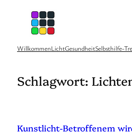
Zum
Inhalt
springen
Willkommen
Licht
Gesundheit
Selbsthilfe-Tr
Schlagwort:
Lichte
Kunstlicht-Betroffenem wir