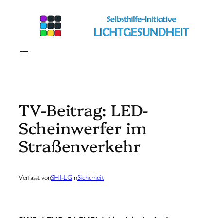
Zum
Inhalt
springen
TV-Beitrag: LED-
Scheinwerfer im
Straßenverkehr
Verfasst von
SHI-LG
in
Sicherheit